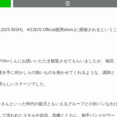
S BiSH)、4/13(VS Official髭男dism.)に開催されるというこ
UYA∞くんにお誘いいただき観覧させてもらいましたが、毎回
聴き手に何かしらの熱いものを抱かせてくれるような、講師と
晴らしいステージでした。
ダンさんといった時代の寵児ともいえるグループとの対バンなわ
して培われたスキルや自信、気概とともに、相手バンドがウー